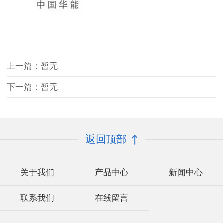
上一篇：暂无
下一篇：暂无
返回顶部
关于我们
产品中心
新闻中心
联系我们
在线留言