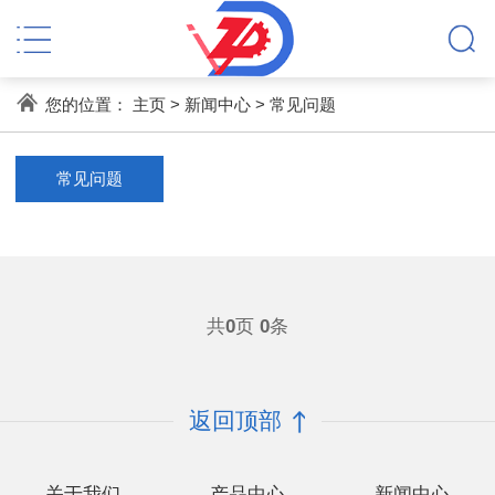
您的位置：
主页
>
新闻中心
>
常见问题
常见问题
共
0
页
0
条
返回顶部
关于我们
产品中心
新闻中心