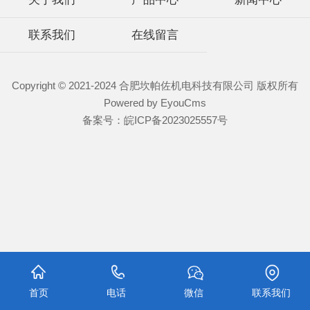
联系我们
在线留言
Copyright © 2021-2024 合肥坎帕佐机电科技有限公司 版权所有
Powered by EyouCms
备案号：
皖ICP备2023025557号
首页
电话
微信
联系我们